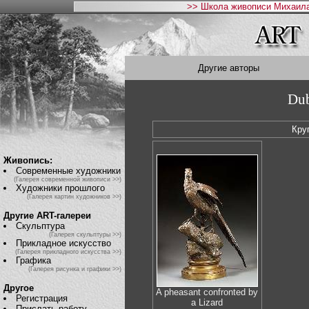
>> Школа живописи Михаила
Другие авторы
Dub
Кру
Живопись:
Современные художники
(Галерея современной живописи >>)
Художники прошлого
(Галерея картин художников >>)
Другие ART-галереи
Скульптура
(Галерея скульптуры >>)
Прикладное искусство
(Галерея прикладного искусства >>)
Графика
(Галерея рисунка и графики >>)
Другое
A pheasant confronted by
Регистрация
a Lizard
Прислать работу