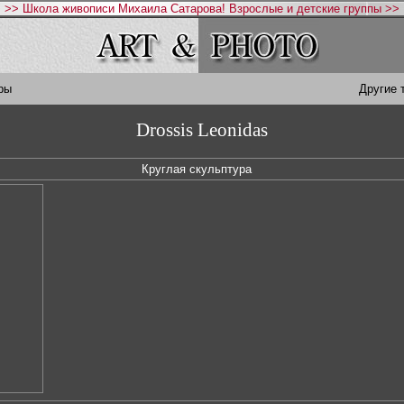
>> Школа живописи Михаила Сатарова! Взрослые и детские группы >>
ры
Другие 
Drossis Leonidas
Круглая скульптура