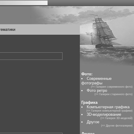
тематики
Фото:
Современные
фотографы
(<< Галерея современного фото)
Фото ретро
(<< Галереи старинного фото)
Графика
Компьютерная графика
(<< Галерея компьютерной графики)
3D-моделирование
(<< Галерея 3D-моделей)
Другое
(<< Другие фотогалереи)
Другое