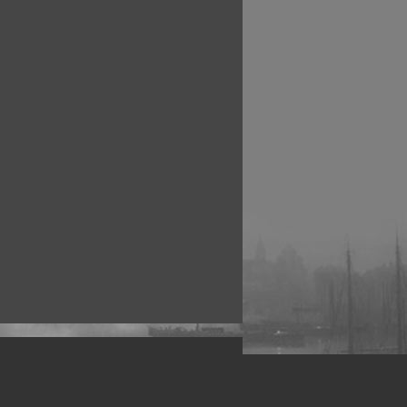
рофессиональных фотографов.
 макро, авто, гламур, фото свадеб и др.