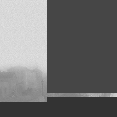
Искусство, живопись и фото
Жанры: Пейзаж, портрет, ню, природа, м