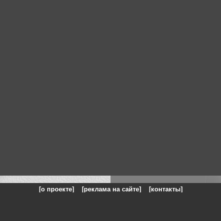
[о проекте]
[реклама на сайте]
[контакты]
: на сайте представлены галереи картин и фотографий художников и п
одели, реклама, панорамы, чёрно белое фото, море, фэнтази, натюрморт,