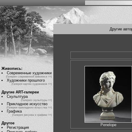
Другие авто
Живопись:
Современные художники
(Галерея современной живописи >>)
Художники прошлого
(Галерея картин художников >>)
Другие ART-галереи
Скульптура
(Галерея скульптуры >>)
Прикладное искусство
(Галерея прикладного искусства >>)
Графика
(Галерея рисунка и графики >>)
Другое
Penelope
Регистрация
Прислать работу