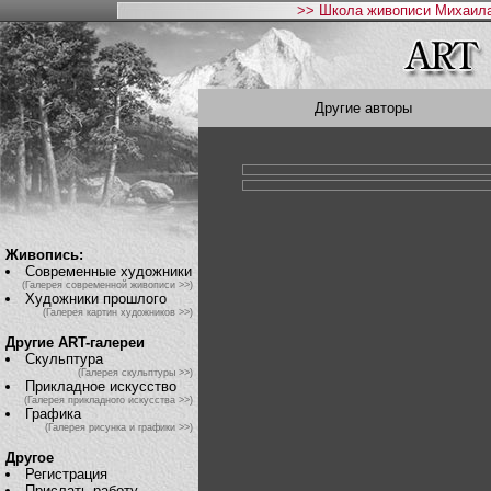
>> Школа живописи Михаила
Другие авторы
Живопись:
Современные художники
(Галерея современной живописи >>)
Художники прошлого
(Галерея картин художников >>)
Другие ART-галереи
Скульптура
(Галерея скульптуры >>)
Прикладное искусство
(Галерея прикладного искусства >>)
Графика
(Галерея рисунка и графики >>)
Другое
Регистрация
Прислать работу