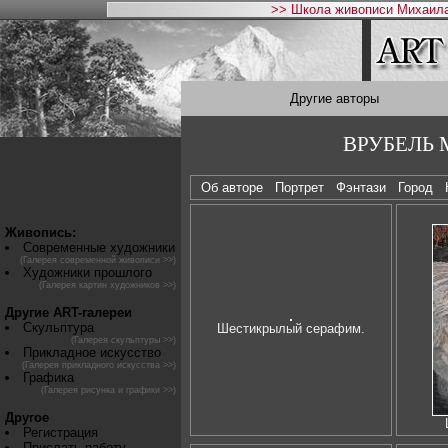
>> Школа живописи Михаила
Другие авторы
ВРУБЕЛЬ М
Об авторе
Портрет
Фэнтази
Город
Живопись:
Современные художники
(Галерея современной живописи >>)
Художники прошлого
(Галерея картин художников >>)
Другие ART-галереи
Скульптура
Шестикрылый серафим.
(Галерея скульптуры >>)
Прикладное искусство
(Галерея прикладного искусства >>)
Графика
(Галерея рисунка и графики >>)
Другое
Регистрация
Прислать работу