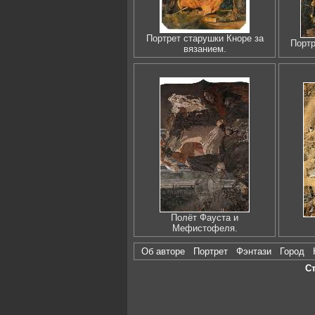
Портрет старушки Кноре за
Портр
вязанием.
Полёт Фауста и
Мефистофеля.
Об авторе
Портрет
Фэнтази
Город
С