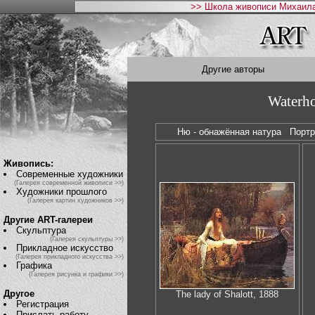
>> Школа живописи Михаила
Другие авторы
Waterho
Ню - обнажённая натура
Порт
Живопись:
Современные художники
(Галерея современной живописи >>)
Художники прошлого
(Галерея картин художников >>)
Другие ART-галереи
Скульптура
(Галерея скульптуры >>)
Прикладное искусство
(Галерея прикладного искусства >>)
Графика
(Галерея рисунка и графики >>)
Другое
The lady of Shalott, 1888
Регистрация
Прислать работу