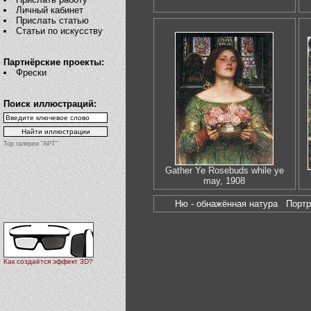
Личный кабинет
Прислать статью
Статьи по искусству
Партнёрские проекты:
Фрески
Поиск иллюстраций:
Top галереи "АРТ"
Gather Ye Rosebuds while ye
may, 1908
Ню - обнажённая натура
Порт
Как создаётся эффект 3D?