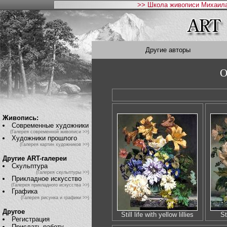
>> Школа живописи Михаила
Другие авторы
O
Живопись:
Современные художники
(Галерея современной живописи >>)
Художники прошлого
(Галерея картин художников >>)
Другие ART-галереи
Скульптура
(Галерея скульптуры >>)
Прикладное искусство
(Галерея прикладного искусства >>)
Графика
(Галерея рисунка и графики >>)
Другое
Still life with yellow lillies
St
Регистрация
Прислать работу