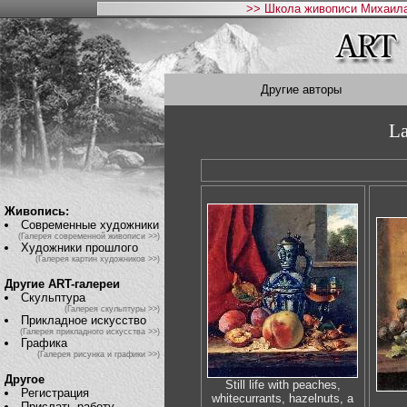
>> Школа живописи Михаила
Другие авторы
La
Живопись:
Современные художники
(Галерея современной живописи >>)
Художники прошлого
(Галерея картин художников >>)
Другие ART-галереи
Скульптура
(Галерея скульптуры >>)
Прикладное искусство
(Галерея прикладного искусства >>)
Графика
(Галерея рисунка и графики >>)
Другое
Still life with peaches,
Регистрация
whitecurrants, hazelnuts, a
Прислать работу