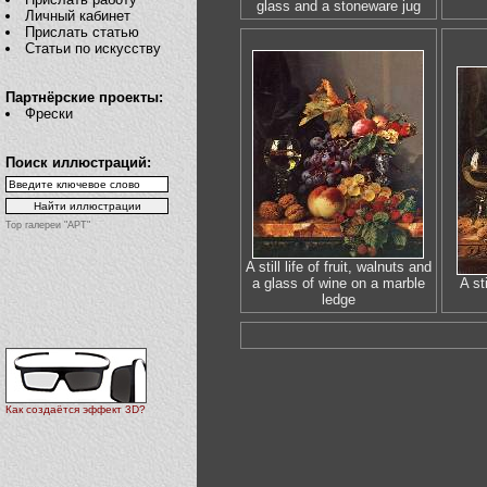
glass and a stoneware jug
Личный кабинет
Прислать статью
Статьи по искусству
Партнёрские проекты:
Фрески
Поиск иллюстраций:
Top галереи "АРТ"
A still life of fruit, walnuts and
a glass of wine on a marble
A st
ledge
Как создаётся эффект 3D?