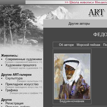
>> Школа живописи Михаила
Другие авторы
ФЕДО
Об авторе
Морской пейзаж
П
Живопись:
Современные художники
(Галерея современной живописи >>)
Художники прошлого
(Галерея картин художников >>)
Другие ART-галереи
Скульптура
(Галерея скульптуры >>)
Прикладное искусство
(Галерея прикладного искусства >>)
Графика
(Галерея рисунка и графики >>)
Другое
Бедуин-кочевник
Регистрация
Прислать работу