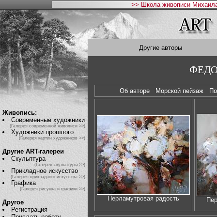
>> Школа живописи Михаила
Другие авторы
ФЕДО
Об авторе
Морской пейзаж
П
Живопись:
Современные художники
(Галерея современной живописи >>)
Художники прошлого
(Галерея картин художников >>)
Другие ART-галереи
Скульптура
(Галерея скульптуры >>)
Прикладное искусство
(Галерея прикладного искусства >>)
Графика
(Галерея рисунка и графики >>)
Перламутровая радость
Пер
Другое
Регистрация
Прислать работу