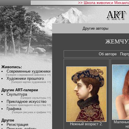
>> Школа живописи Михаила
Другие авторы
ЖЕМЧУЖ
Об авторе
Пор
Живопись:
Современные художники
(Галерея современной живописи >>)
Художники прошлого
(Галерея картин художников >>)
Другие ART-галереи
Скульптура
(Галерея скульптуры >>)
Прикладное искусство
(Галерея прикладного искусства >>)
Графика
(Галерея рисунка и графики >>)
Другое
Маленьк
Нежный возраст 2.
Регистрация
н
Прислать работу