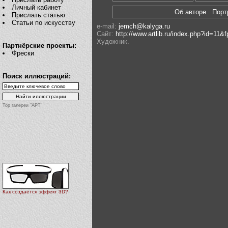
Личный кабинет
Об авторе
Пор
Прислать статью
Статьи по искусству
e-mail:
jemch@kalyga.ru
Сайт:
http://www.artlib.ru/index.php?id=1
Художник.
Партнёрские проекты:
Фрески
Поиск иллюстраций:
Top галереи "АРТ"
Как создаётся эффект 3D?