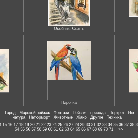
Особняк. Скетч.
Парочка
е
Город
Морской пейзаж
Фэнтази
Пейзаж - природа
Портрет
Ню -
натура
Натюрморт
Животные
Жанр
Другое
Техника
4
15
16
17
18
19
20
21
22
23
24
25
26
27
28
29
30
31
32
33
34
35
36
37
38
3
54
55
56
57
58
59
60
61
62
63
64
65
66
67
68
69
70
71
>>