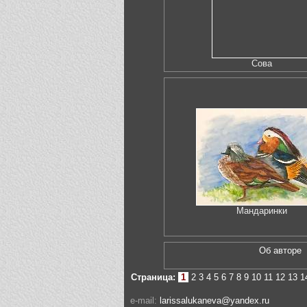
Сова
Мандаринки
Об автор
Страница:
1
2
3
4
5
6
7
8
9
10
11
12
13
1
e-mail:
larissalukaneva@yandex.ru