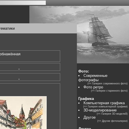
тематики
 обнажённая
Фото:
Современные
фотографы
(<< Галерея современного фото)
Фото ретро
(<< Галереи старинного фото)
Графика
Компьютерная графика
(<< Галерея компьютерной графики)
3D-моделирование
(<< Галерея 3D-моделей)
Другое
(<< Другие фотогалереи)
Другое