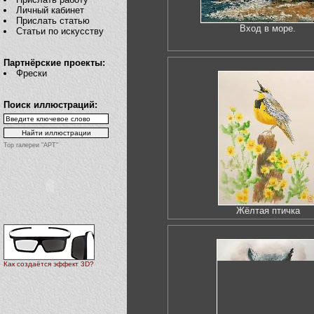
Личный кабинет
Прислать статью
Вход в море.
Статьи по искусству
Партнёрские проекты:
Фрески
Поиск иллюстраций:
Top галереи "АРТ"
Жёлтая птичка
Как создаётся эффект 3D?