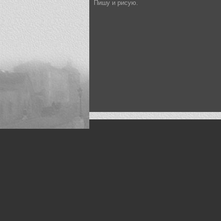
Пишу и рисую.
Искусство, живопись и фото
Жанры: Пейзаж, портрет, ню, природа, м
©
Art
a