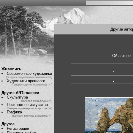
Другие авто
Об автор
Живопись:
Современные художники
(Галерея современной живописи >>)
Художники прошлого
(Галерея картин художников >>)
Другие ART-галереи
Скульптура
(Галерея скульптуры >>)
Прикладное искусство
(Галерея прикладного искусства >>)
Графика
(Галерея рисунка и графики >>)
Другое
Регистрация
Прислать работу