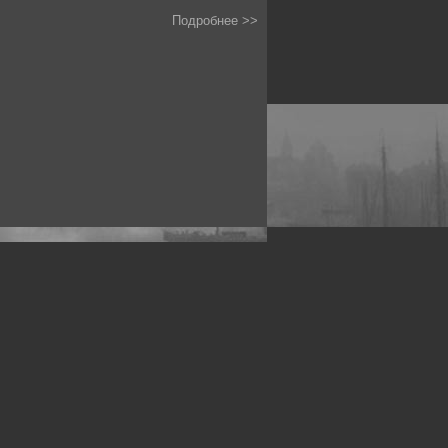
Подробнее >>
рофессиональных фотографов.
 макро, авто, гламур, фото свадеб и др.
жников
.