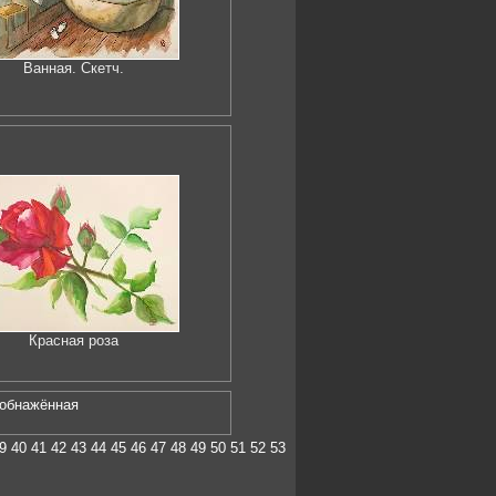
Ванная. Скетч.
Красная роза
 обнажённая
9
40
41
42
43
44
45
46
47
48
49
50
51
52
53