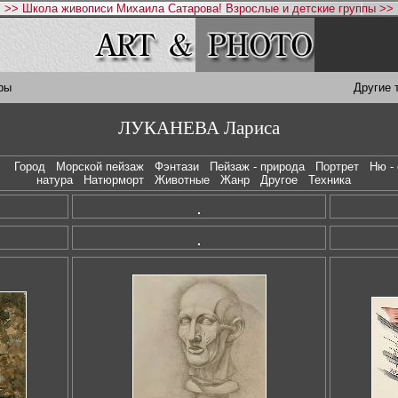
>> Школа живописи Михаила Сатарова! Взрослые и детские группы >>
ры
Другие 
ЛУКАНЕВА Лариса
е
Город
Морской пейзаж
Фэнтази
Пейзаж - природа
Портрет
Ню -
натура
Натюрморт
Животные
Жанр
Другое
Техника