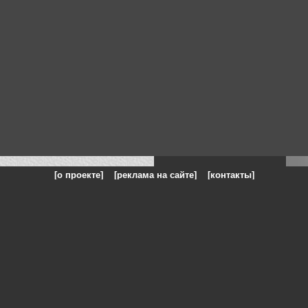
[о проекте]
[реклама на сайте]
[контакты]
: на сайте представлены галереи картин и фотографий художников и п
одели, реклама, панорамы, чёрно белое фото, море, фэнтази, натюрморт,
nd
Photo
Искусство,
живопись
и
профессиональное фото
и
картины худо
Изобразительное искусство - живопись - современные художники