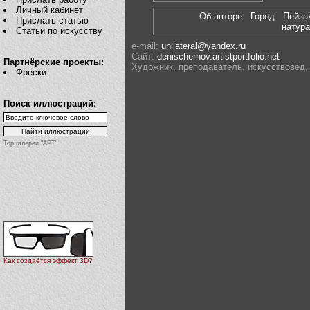
Личный кабинет
Об авторе
Город
Пейза
Прислать статью
нату
Статьи по искусству
e-mail:
unilateral@yandex.ru
Сайт:
denischernov.artistportfolio.net
Партнёрские проекты:
Художник, преподаватель, искусствовед, 
Фрески
Поиск иллюстраций:
Top галереи "АРТ"
Как создаётся эффект 3D?