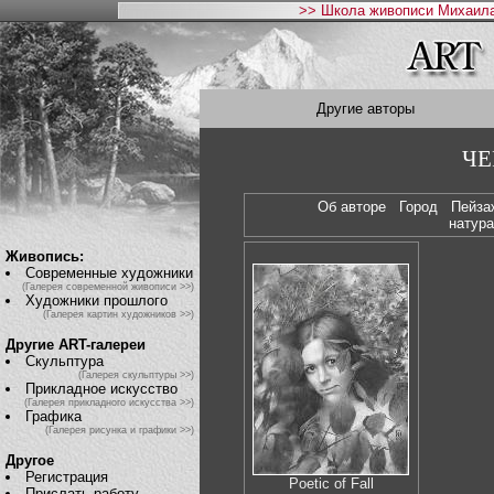
>> Школа живописи Михаила
Другие авторы
ЧЕ
Об авторе
Город
Пейза
нату
Живопись:
Современные художники
(Галерея современной живописи >>)
Художники прошлого
(Галерея картин художников >>)
Другие ART-галереи
Скульптура
(Галерея скульптуры >>)
Прикладное искусство
(Галерея прикладного искусства >>)
Графика
(Галерея рисунка и графики >>)
Другое
Регистрация
Poetic of Fall
Прислать работу