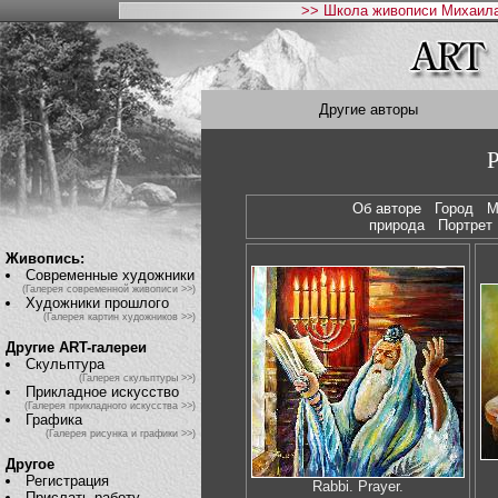
>> Школа живописи Михаила
Другие авторы
P
Об авторе
Город
М
природа
Портре
Живопись:
Современные художники
(Галерея современной живописи >>)
Художники прошлого
(Галерея картин художников >>)
Другие ART-галереи
Скульптура
(Галерея скульптуры >>)
Прикладное искусство
(Галерея прикладного искусства >>)
Графика
(Галерея рисунка и графики >>)
Другое
Регистрация
Rabbi. Prayer.
Прислать работу