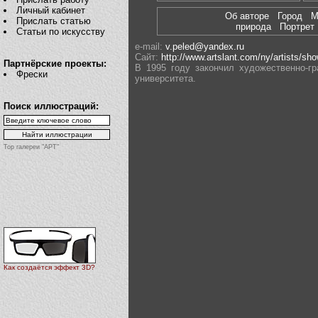
Личный кабинет
Об авторе
Город
М
Прислать статью
природа
Портре
Статьи по искусству
e-mail:
v.peled@yandex.ru
Сайт:
http://www.artslant.com/ny/artists/sh
Партнёрские проекты:
В 1995 году закончил художественно-г
Фрески
университета.
Поиск иллюстраций:
Top галереи "АРТ"
Как создаётся эффект 3D?