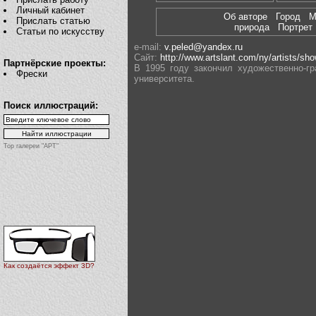
Личный кабинет
Об авторе
Город
М
Прислать статью
природа
Портре
Статьи по искусству
e-mail:
v.peled@yandex.ru
Сайт:
http://www.artslant.com/ny/artists/sh
Партнёрские проекты:
В 1995 году закончил художественно-г
Фрески
университета.
Поиск иллюстраций:
Top галереи "АРТ"
Как создаётся эффект 3D?