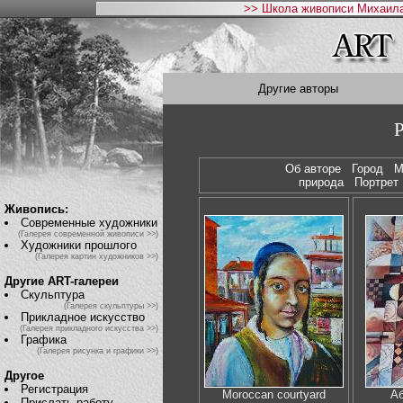
>> Школа живописи Михаила
Другие авторы
P
Об авторе
Город
М
природа
Портре
Живопись:
Современные художники
(Галерея современной живописи >>)
Художники прошлого
(Галерея картин художников >>)
Другие ART-галереи
Скульптура
(Галерея скульптуры >>)
Прикладное искусство
(Галерея прикладного искусства >>)
Графика
(Галерея рисунка и графики >>)
Другое
Регистрация
Moroccan courtyard
Аб
Прислать работу