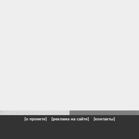
[о проекте]
[реклама на сайте]
[контакты]
: на сайте представлены галереи картин и фотографий художников и п
одели, реклама, панорамы, чёрно белое фото, море, фэнтази, натюрморт,