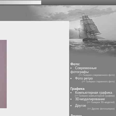
Фото:
Современные
фотографы
(<< Галерея современного фото)
Фото ретро
(<< Галереи старинного фото)
Графика
Компьютерная графика
(<< Галерея компьютерной графики)
3D-моделирование
(<< Галерея 3D-моделей)
Другое
(<< Другие фотогалереи)
Другое