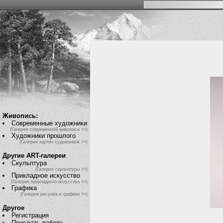
Живопись:
Современные художники
(Галерея современной живописи >>)
Художники прошлого
(Галерея картин художников >>)
Другие ART-галереи
Скульптура
(Галерея скульптуры >>)
Прикладное искусство
(Галерея прикладного искусства >>)
Графика
(Галерея рисунка и графики >>)
Другое
Регистрация
Прислать работу