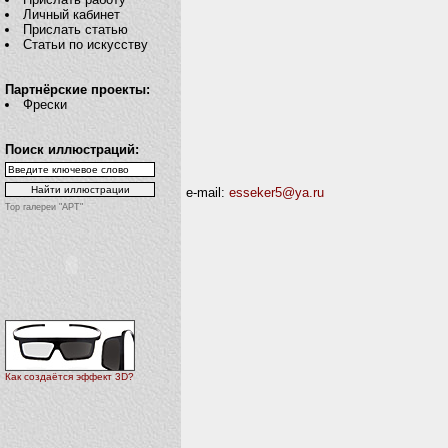
Личный кабинет
Прислать статью
Статьи по искусству
Партнёрские проекты:
Фрески
Поиск иллюстраций:
e-mail:
esseker5@ya.ru
Top галереи "АРТ"
Как создаётся эффект 3D?