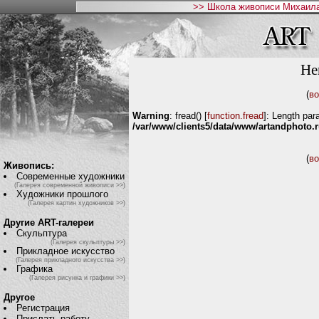
>> Школа живописи Михаила
He
(
во
Warning
: fread() [
function.fread
]: Length par
/var/www/clients5/data/www/artandphoto.ru
(
во
Живопись:
Современные художники
(Галерея современной живописи >>)
Художники прошлого
(Галерея картин художников >>)
Другие ART-галереи
Скульптура
(Галерея скульптуры >>)
Прикладное искусство
(Галерея прикладного искусства >>)
Графика
(Галерея рисунка и графики >>)
Другое
Регистрация
Прислать работу