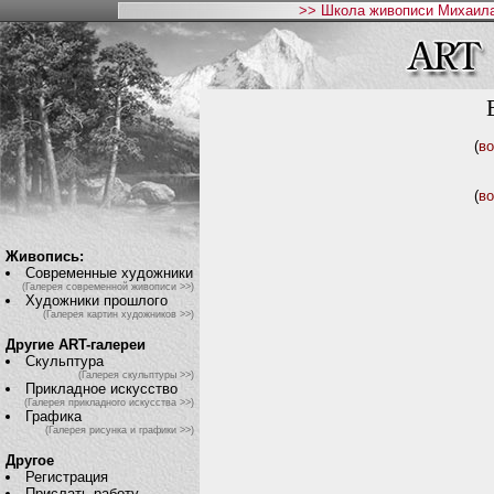
>> Школа живописи Михаила
(
во
(
во
Живопись:
Современные художники
(Галерея современной живописи >>)
Художники прошлого
(Галерея картин художников >>)
Другие ART-галереи
Скульптура
(Галерея скульптуры >>)
Прикладное искусство
(Галерея прикладного искусства >>)
Графика
(Галерея рисунка и графики >>)
Другое
Регистрация
Прислать работу