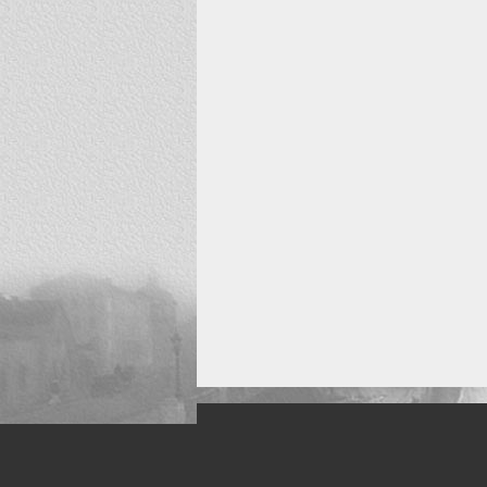
Искусство, живопись и фото
Жанры: Пейзаж, портрет, ню, природа, м