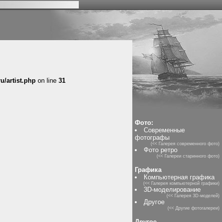
u/artist.php
on line
31
Фото:
Современные
фотографы
(<< Галерея современного фото)
Фото ретро
(<< Галереи старинного фото)
Графика
Компьютерная графика
(<< Галерея компьютерной графики)
3D-моделирование
(<< Галерея 3D-моделей)
Другое
(<< Другие фотогалереи)
Другое