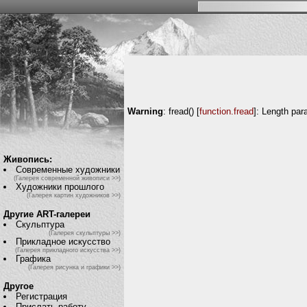
Warning
: fread() [
function.fread
]: Length par
Живопись:
Современные художники
(Галерея современной живописи >>)
Художники прошлого
(Галерея картин художников >>)
Другие ART-галереи
Скульптура
(Галерея скульптуры >>)
Прикладное искусство
(Галерея прикладного искусства >>)
Графика
(Галерея рисунка и графики >>)
Другое
Регистрация
Прислать работу