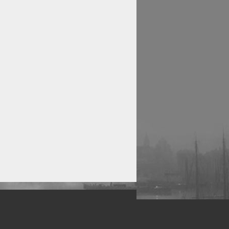
рофессиональных фотографов.
 макро, авто, гламур, фото свадеб и др.