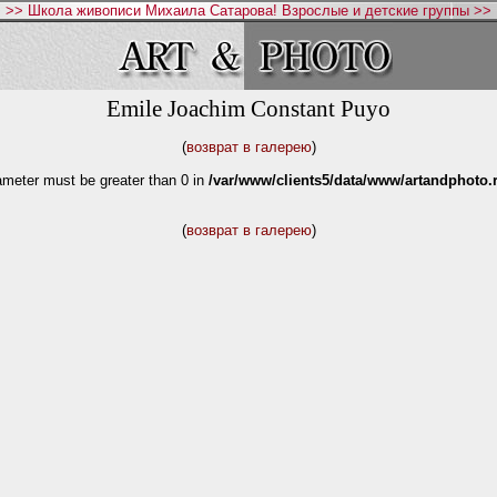
>> Школа живописи Михаила Сатарова! Взрослые и детские группы >>
Emile Joachim Constant Puyo
(
возврат в галерею
)
ameter must be greater than 0 in
/var/www/clients5/data/www/artandphoto.r
(
возврат в галерею
)