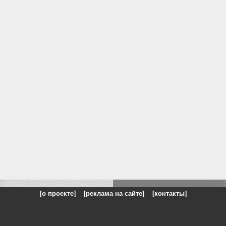
[о проекте]
[реклама на сайте]
[контакты]
: на сайте представлены галереи картин и фотографий художников и п
одели, реклама, панорамы, чёрно белое фото, море, фэнтази, натюрморт,