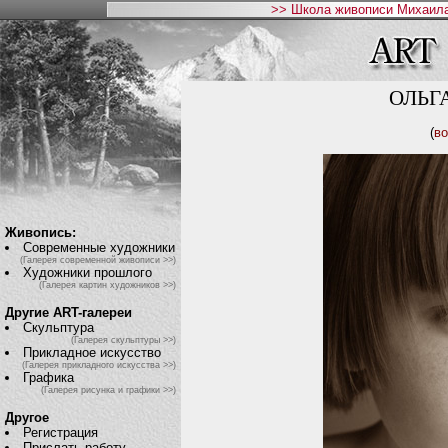
>> Школа живописи Михаила
ОЛЬГ
(
во
Живопись:
Современные художники
(Галерея современной живописи >>)
Художники прошлого
(Галерея картин художников >>)
Другие ART-галереи
Скульптура
(Галерея скульптуры >>)
Прикладное искусство
(Галерея прикладного искусства >>)
Графика
(Галерея рисунка и графики >>)
Другое
Регистрация
Прислать работу