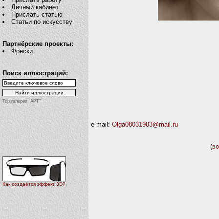
Личный кабинет
Прислать статью
Статьи по искусству
Партнёрские проекты:
Фрески
Поиск иллюстраций:
Top галереи "АРТ"
e-mail:
Olga08031983@mail.ru
(
во
Как создаётся эффект 3D?