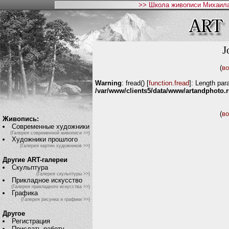
>> Школа живописи Михаила
J
(
во
Warning
: fread() [
function.fread
]: Length par
/var/www/clients5/data/www/artandphoto.ru
(
во
Живопись:
Современные художники
(Галерея современной живописи >>)
Художники прошлого
(Галерея картин художников >>)
Другие ART-галереи
Скульптура
(Галерея скульптуры >>)
Прикладное искусство
(Галерея прикладного искусства >>)
Графика
(Галерея рисунка и графики >>)
Другое
Регистрация
Прислать работу