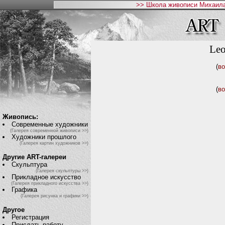
>> Школа живописи Михаила
Leo
(
во
(
во
Живопись:
Современные художники
(Галерея современной живописи >>)
Художники прошлого
(Галерея картин художников >>)
Другие ART-галереи
Скульптура
(Галерея скульптуры >>)
Прикладное искусство
(Галерея прикладного искусства >>)
Графика
(Галерея рисунка и графики >>)
Другое
Регистрация
Прислать работу