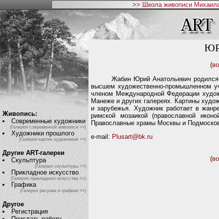
>> Школа живописи Михаила
ЮР
(
во
Жабин Юрий Анатольевич родился в 19
высшем художественно-промышленном учи
членом Международной Федерации художн
Манеже и других галереях. Картины худож
и зарубежья. Художник работает в жанр
Живопись:
римской мозаикой (православной икон
Современные художники
Православные храмы Москвы и Подмосковь
(Галерея современной живописи >>)
Художники прошлого
e-mail:
Plusart@bk.ru
(Галерея картин художников >>)
Другие ART-галереи
(
во
Скульптура
(Галерея скульптуры >>)
Прикладное искусство
(Галерея прикладного искусства >>)
Графика
(Галерея рисунка и графики >>)
Другое
Регистрация
Прислать работу