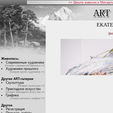
>> Школа живописи Михаила
ЕКАТ
(
во
Живопись:
Современные художники
(Галерея современной живописи >>)
Художники прошлого
(Галерея картин художников >>)
Другие ART-галереи
Скульптура
(Галерея скульптуры >>)
Прикладное искусство
(Галерея прикладного искусства >>)
Графика
(Галерея рисунка и графики >>)
Другое
Регистрация
Прислать работу