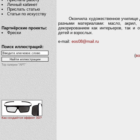
Личный кабинет
Прислать статью
Статьи по искусству
Окончила художественное училище диза
разными материалами: масло, акрил, 
декорированием как интерьеров, так и 
Партнёрские проекты:
детей и взрослых.
Фрески
e-mail:
eos08@mail.ru
Поиск иллюстраций:
(
во
Top галереи "АРТ"
Как создаётся эффект 3D?